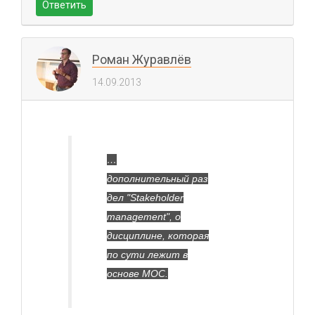
Ответить
Роман Журавлёв
14.09.2013
…
дополнительный раз
дел "Stakeholder
management", о
дисциплине, которая
по сути лежит в
основе MOC.