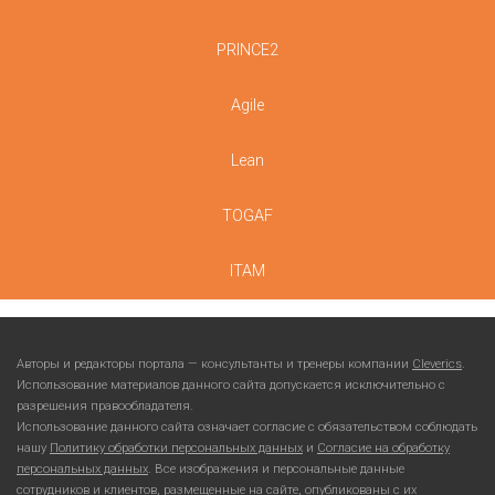
PRINCE2
Agile
Lean
TOGAF
ITAM
Авторы и редакторы портала — консультанты и тренеры компании
Cleverics
.
Использование материалов данного сайта допускается исключительно с
разрешения правообладателя.
Использование данного сайта означает согласие с обязательством соблюдать
нашу
Политику обработки персональных данных
и
Согласие на обработку
персональных данных
. Все изображения и персональные данные
сотрудников и клиентов, размещенные на сайте, опубликованы с их