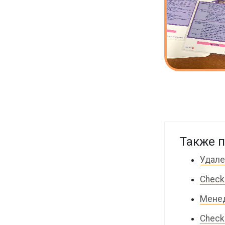
Также п
Удале
Check
Менед
Check