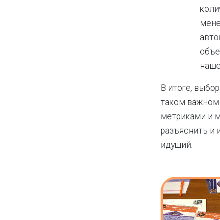
коли
мене
авто
объе
наше
В итоге, выбо
таком важном 
метриками и м
разъяснить и и
идущий.