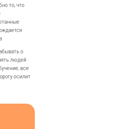
но то, что
е
ботанные
ерждается
з.
забывать о
онять людей
бучение, все
дорогу осилит