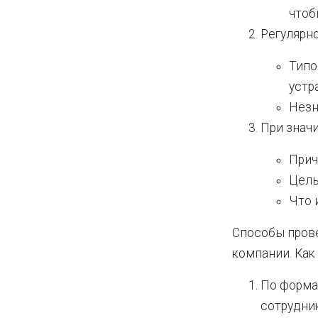
чтоб
Регулярно
Типо
устр
Незн
При знач
Прич
Цель
Что 
Способы пров
компании. Ка
По форма
сотрудник