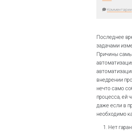
Комментарии
Последнее вре
задачами изм
Причины самы
автоматизация
автоматизации
внедрении про
нечто само со
процесса, ей ч
даже если в п
необходимо ка
Нет гаран