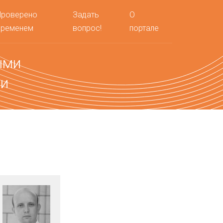
Проверено
Задать
О
временем
вопрос!
портале
ыми
ми