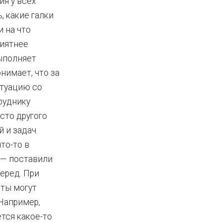
ия у всех
, какие галки
и на что
риятнее
выполняет
нимает, что за
итуацию со
руднику
есто другого
 и задач.
то-то в
 — поставили
еред. При
ты могут
 Например,
тся какое-то