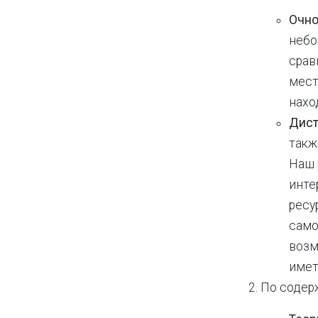
Очно
небо
срав
мест
нахо
Дист
такж
Наш 
инте
ресу
само
возм
имет
По содер