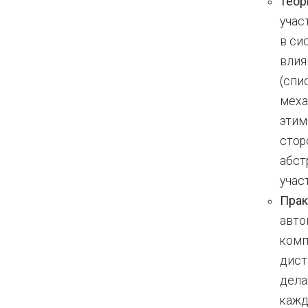
Теор
учас
в си
влия
(спи
меха
этим
стор
абст
учас
Прак
авто
комп
дист
дела
кажд