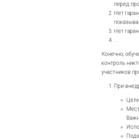
перед пр
Нет гаран
показываю
Нет гара
…
Конечно, обуч
контроль никто
участников пр
При внед
Цели
Мест
Важн
Испо
Подх