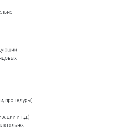
ельно
едующий
 рядовых
и, процедуры).
ации и т.д.)
елательно,