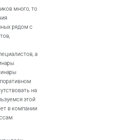
иков много, то
ния
нных рядом с
тов,
пециалистов, а
инары.
бинары
орпоративном
сутствовать на
льзуемся этой
ает в компании
цессам.