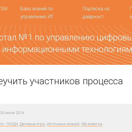
TSM-
База знаний по
Подписка на
управлению ИТ
дайджест
ртал №1 по управлению цифров
 информационными технология
еучить участников процесса
30 июня 2014
это - ЛЮДИ
,
Деловые игры
,
Источники знаний
,
Обо всём на