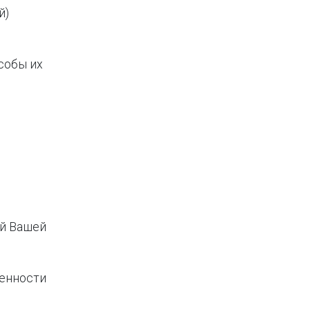
й)
собы их
ей Вашей
ленности