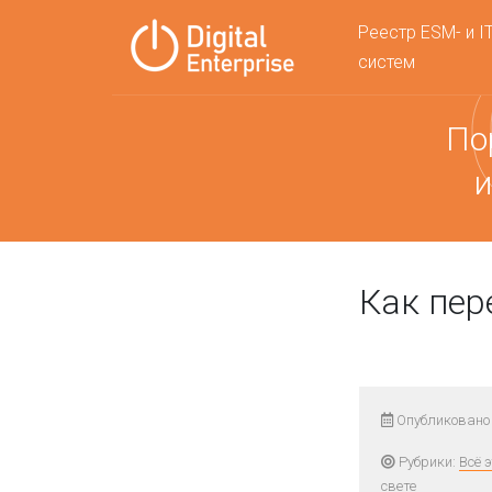
Реестр ESM- и I
систем
По
и
Как пер
Опубликовано 
Рубрики:
Всё 
свете