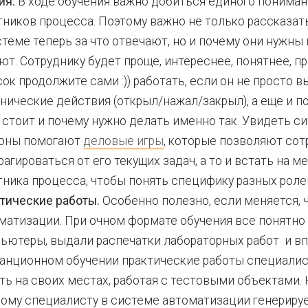
ия.
В ходе обучения важно добиться единого пониман
тников процесса. Поэтому важно не только рассказать
стеме теперь за что отвечают, но и почему они нужны 
ют. Сотруднику будет проще, интереснее, понятнее, п
сок продолжите сами :)) работать, если он не просто 
нические действия (открыл/нажал/закрыл), а еще и по
 стоит и почему нужно делать именно так. Увидеть с
оны помогают
деловые игры
, которые позволяют сот
рагироваться от его текущих задач, а то и встать на м
тника процесса, чтобы понять специфику разных ролей
тические работы.
Особенно полезно, если меняется, ч
матизации. При очном формате обучения все понятно
ьютеры, выдали распечатки лабораторных работ и вп
анционном обучении практические работы специалис
ть на своих местах, работая с тестовыми объектами.
ому специалисту в системе автоматизации генерируе