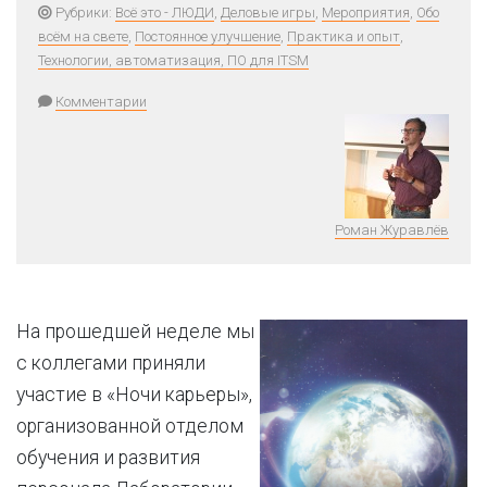
Рубрики:
Всё это - ЛЮДИ
,
Деловые игры
,
Мероприятия
,
Обо
всём на свете
,
Постоянное улучшение
,
Практика и опыт
,
Технологии, автоматизация, ПО для ITSM
Комментарии
Роман Журавлёв
На прошедшей неделе мы
с коллегами приняли
участие в «Ночи карьеры»,
организованной отделом
обучения и развития