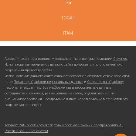
Lean
TOGAF
ITAM
Авторы и редакторы портала — консультанты и тренеры компании
Cleverics
.
Использование материалов данного сайта допускается исключительно с
разрешения правообладателя.
Использование данного сайта означает согласие с обязательством соблюдать
нашу
Политику обработки персональных данных
и
Согласие на обработку
персональных данных
. Все изображения и персональные данные
сотрудников и клиентов, размещенные на сайте, опубликованы с их
письменного согласия. Копирование и иное использование материалов без
разрешения запрещено.
Telegram
Rutube
VKВидео
Экспертный блог
База знаний по управлению ИТ
Реестр ITSM- и ESM-систем