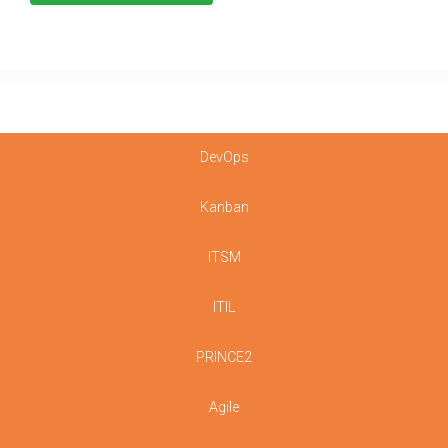
DevOps
Kanban
ITSM
ITIL
PRINCE2
Agile