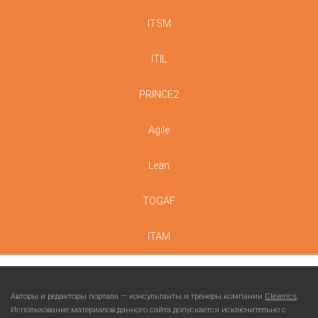
ITSM
ITIL
PRINCE2
Agile
Lean
TOGAF
ITAM
Авторы и редакторы портала — консультанты и тренеры компании
Cleverics
.
Использование материалов данного сайта допускается исключительно с