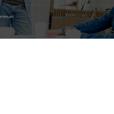
петенций
нтры компетенций