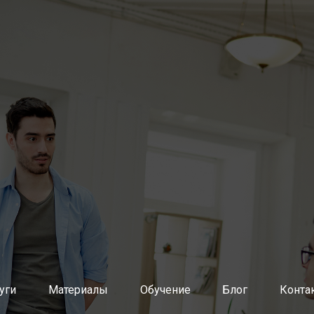
нутренних агентов изменений (методологов, коучей, скрам
й разработки ПО через продуктовые команды
 команды разработки ПО
ной архитектуры и ИТ-инфраструктуры
атрат, тарификация ИТ-услуг
планирование потребности в ИТ-ресурсах
уг
равления ИТ
и восстановление услуг
 изменений
кация обращений пользователей
о базе знаний
уги
Материалы
Обучение
Блог
Конта