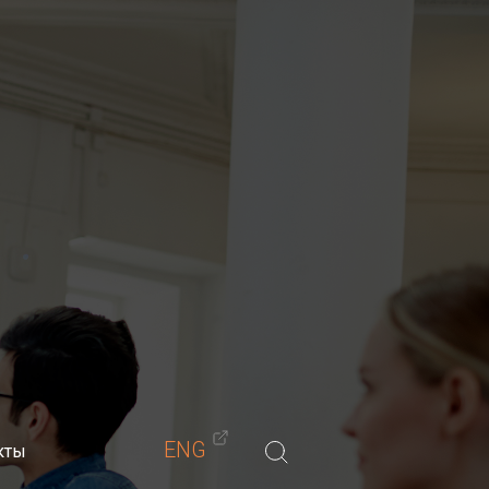
Материалы
Обучение
Блог
Контакты
-мастеров)
ENG
кты