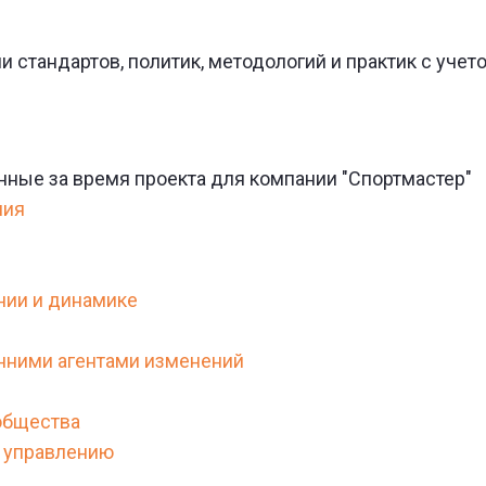
 стандартов, политик, методологий и практик с учет
нные за время проекта для компании "Спортмастер"
ния
нии и динамике
нними агентами изменений
общества
 управлению