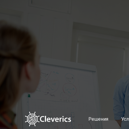
Решения
Услуги
Altevics
Подготовка и поддержка в
Стоимость
Выстраивание современно
Документы
Диагностика продуктовой
Партнерская программа Altevics
Документирование сервис
Учет и распределение ИТ-з
Управление мощностями и 
Управление качеством усл
Оценка эффективности уп
Поддержка пользователей 
Планирование и контроль
Управление проблемами
Автоматическая классифи
Интеллектуальный поиск п
Решения
Усл