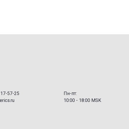
517-57-25
Пн-пт:
rics.ru
10:00 - 18:00 MSK