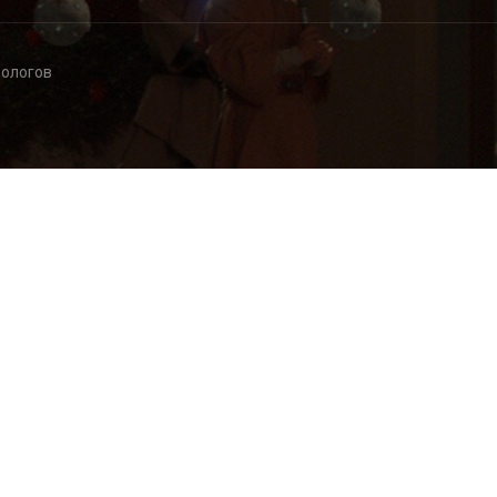
дологов
ола методологов