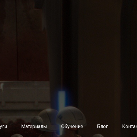
нутренних агентов изменений (методологов, коучей, скрам
й разработки ПО через продуктовые команды
 команды разработки ПО
ной архитектуры и ИТ-инфраструктуры
атрат, тарификация ИТ-услуг
планирование потребности в ИТ-ресурсах
уг
равления ИТ
и восстановление услуг
 изменений
кация обращений пользователей
о базе знаний
уги
Материалы
Обучение
Блог
Конта