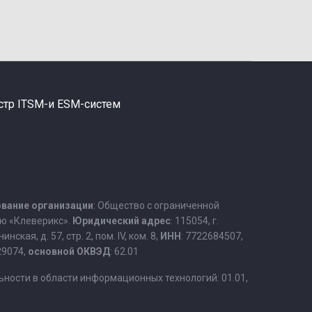
стр ITSM-и ESM-систем
вание организации
: Общество с ограниченной
ю «Клеверикс».
Юридический адрес
: 115054, г.
нская, д. 57, стр. 2, пом. IV, ком. 8,
ИНН
: 7722684507,
29074,
основной ОКВЭД
: 62.01
ьности в области информационных технологий: 01.01,