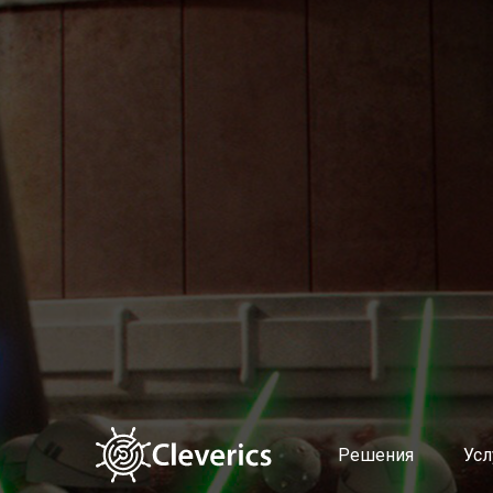
Решения
Услуги
Altevics
Подготовка и поддержка в
Стоимость
Выстраивание современно
Документы
Диагностика продуктовой
Партнерская программа Altevics
Документирование сервис
Учет и распределение ИТ-з
Управление мощностями и 
Управление качеством усл
Оценка эффективности уп
Поддержка пользователей 
Планирование и контроль
Управление проблемами
Автоматическая классифи
Интеллектуальный поиск п
Решения
Усл