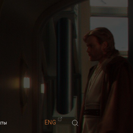
Материалы
Обучение
Блог
Контакты
-мастеров)
ENG
кты