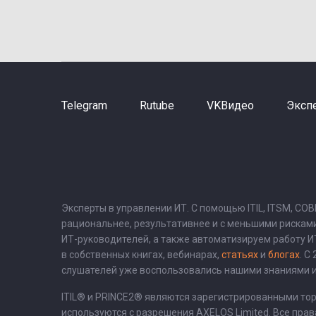
Telegram
Rutube
VKВидео
Эксп
Эксперты в управлении ИТ. С помощью ITIL, ITSM, CO
рациональнее, результативнее и с меньшими рискам
ИТ-руководителей, а также автоматизируем работу 
в собственных книгах, вебинарах,
статьях
и
блогах
. С
слушателей уже воспользовались нашими знаниями и
ITIL® и PRINCE2® являются зарегистрированными то
используются с разрешения AXELOS Limited. Все прав