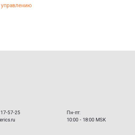
 управлению
517-57-25
Пн-пт:
rics.ru
10:00 - 18:00 MSK