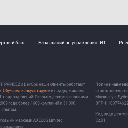
ертный блог
База знаний по управлению ИТ
Рее
BIT, PRINCE2 и DevOps наши клиенты работают
Полное наимено
и.
Обучаем
,
консультируем
и поддерживаем
ответственность
ИТ-подразделений. Открыто делимся знаниями
Москва, ул. Дубини
 2009 года более 1600 компаний и 31 000
ОГРН
: 10977462
 опытом.
Код вида деятел
рговыми марками AXELOS Limited,
02.01
а сохранены.