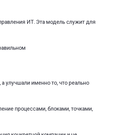
правления ИТ. Эта модель служит для
правильном
 а улучшали именно то, что реально
ление процессами, блоками, точками,
ния конкретной компании и не