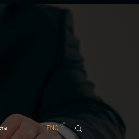
Материалы
Обучение
Блог
Контакты
-мастеров)
ENG
кты