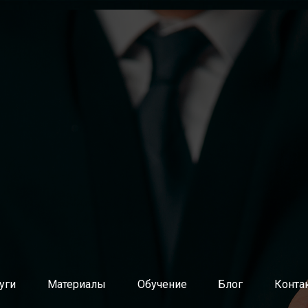
нутренних агентов изменений (методологов, коучей, скрам
й разработки ПО через продуктовые команды
 команды разработки ПО
ной архитектуры и ИТ-инфраструктуры
атрат, тарификация ИТ-услуг
планирование потребности в ИТ-ресурсах
уг
равления ИТ
и восстановление услуг
 изменений
кация обращений пользователей
о базе знаний
уги
Материалы
Обучение
Блог
Конта