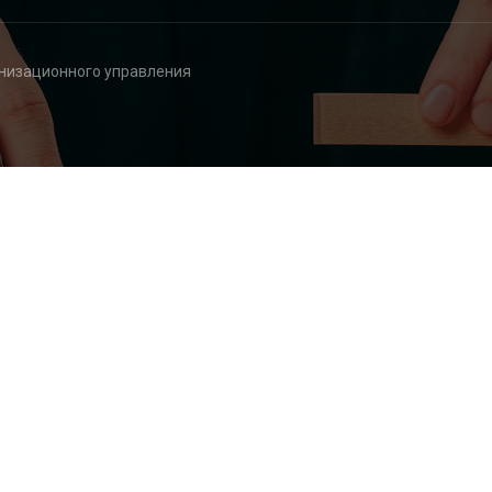
анизационного управления
дель организационног