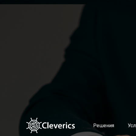
Решения
Услуги
Altevics
Подготовка и поддержка в
Стоимость
Выстраивание современно
Документы
Диагностика продуктовой
Партнерская программа Altevics
Документирование сервис
Учет и распределение ИТ-з
Управление мощностями и 
Управление качеством усл
Оценка эффективности уп
Поддержка пользователей 
Планирование и контроль
Управление проблемами
Автоматическая классифи
Интеллектуальный поиск п
Решения
Усл