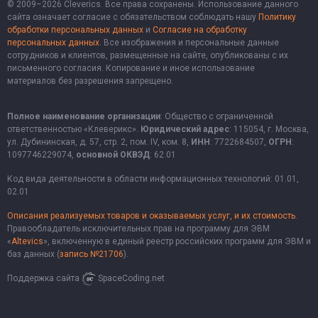
© 2009–2026 Cleverics. Все права сохранены. Использование данного
сайта означает согласие с обязательством соблюдать нашу
Политику
обработки персональных данных
и
Согласие на обработку
персональных данных
. Все изображения и персональные данные
сотрудников и клиентов, размещенные на сайте, опубликованы с их
письменного согласия. Копирование и иное использование
материалов без разрешения запрещено.
Полное наименование организации
: Общество с ограниченной
ответственностью «Клеверикс».
Юридический адрес
: 115054, г. Москва,
ул. Дубининская, д. 57, стр. 2, пом. IV, ком. 8,
ИНН
: 7722684507,
ОГРН
:
1097746229074,
основной ОКВЭД
: 62.01
Код вида деятельности в области информационных технологий: 01.01,
02.01
Описания реализуемых товаров и оказываемых услуг, и их стоимость
.
Правообладатель исключительных прав на программу для ЭВМ
«
Altevics
», включенную в единый реестр российских программ для ЭВМ и
баз данных (
запись №21706
).
Поддержка сайта
SpaceCoding.net