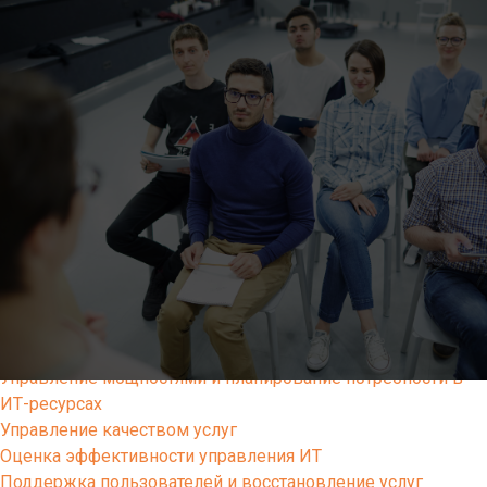
Решения
Altevics
Стоимость
Документы
Партнерская программа Altevics
Услуги
Подготовка и поддержка внутренних агентов изменений
(методологов, коучей, скрам-мастеров)
Выстраивание современной разработки ПО через
продуктовые команды
Диагностика продуктовой команды разработки ПО
Документирование сервисной архитектуры и ИТ-
инфраструктуры
Учет и распределение ИТ-затрат, тарификация ИТ-услуг
Управление мощностями и планирование потребности в
ИТ-ресурсах
Управление качеством услуг
Оценка эффективности управления ИТ
Поддержка пользователей и восстановление услуг