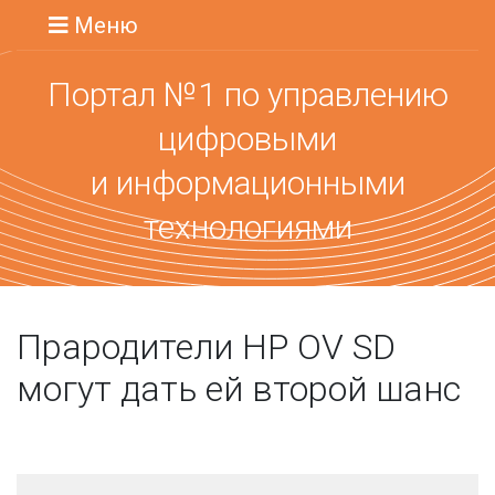
Меню
Портал №1 по управлению
цифровыми
и информационными
технологиями
Прародители HP OV SD
могут дать ей второй шанс