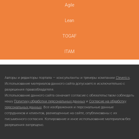
Agile
Lean
TOGAF
ITAM
Авторы и редакторы портала — консультанты и тренеры компании
Cleverics
.
Использование материалов данного сайта допускается исключительно с
разрешения правообладателя.
Использование данного сайта означает согласие с обязательством соблюдать
нашу
Политику обработки персональных данных
и
Согласие на обработку
персональных данных
. Все изображения и персональные данные
сотрудников и клиентов, размещенные на сайте, опубликованы с их
письменного согласия. Копирование и иное использование материалов без
разрешения запрещено.