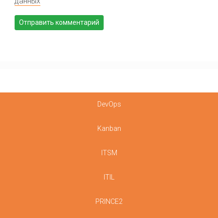
данных
DevOps
Kanban
ITSM
ITIL
PRINCE2