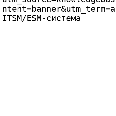
ntent=banner&utm_term=a
ITSM/ESM-система