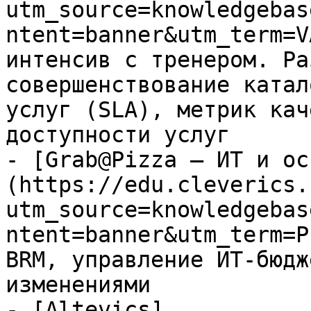
utm_source=knowledgebas
ntent=banner&utm_term=V
интенсив с тренером. Ра
совершенствование катал
услуг (SLA), метрик кач
доступности услуг

- [Grab@Pizza — ИТ и ос
(https://edu.cleverics.
utm_source=knowledgebas
ntent=banner&utm_term=P
BRM, управление ИТ-бюдж
изменениями

- [Altevics]