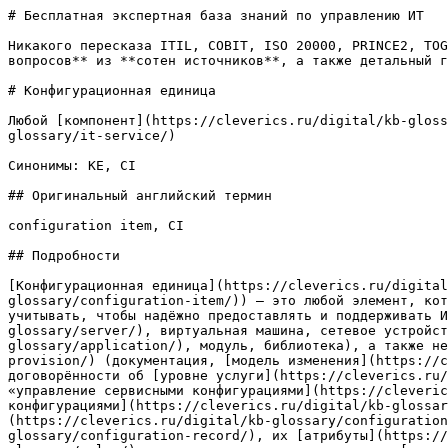
# Бесплатная экспертная база знаний по управлению ИТ

Никакого пересказа ITIL, COBIT, ISO 20000, PRINCE2, TOG
вопросов** из **сотен источников**, а также детальный г
# Конфигурационная единица

Любой [компонент](https://cleverics.ru/digital/kb-gloss
glossary/it-service/)

Синонимы: КЕ, CI

## Оригинальный английский термин

configuration item, CI

## Подробности

[Конфигурационная единица](https://cleverics.ru/digita
glossary/configuration-item/)) — это любой элемент, кот
учитывать, чтобы надёжно предоставлять и поддерживать И
glossary/server/), виртуальная машина, сетевое устройст
glossary/application/), модуль, библиотека), а также не
provision/) (документация, [модель изменения](https://c
договорённости об [уровне услуги](https://cleverics.ru/
«управление сервисными конфигурациями](https://cleveric
конфигурациями](https://cleverics.ru/digital/kb-glossar
(https://cleverics.ru/digital/kb-glossary/configuration
glossary/configuration-record/), их [атрибуты](https://