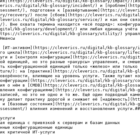
ия](https://cleverics.ru/digital/kb-glossary/impact/)[из
erics.ru/digital/kb-glossary/incident/) и [проблем](http
sessment/), подготовке к [развёртыванию](https://cleveri
ry/recovery/) после [сбоев](https://cleverics.ru/digital
leverics.ru/digital/kb-glossary/service/) и как они связ
/). Вне охвата термина находится «всё подряд»: конфигура
gital/kb-glossary/development/) или любая единица учёта 
ttps://cleverics.ru/digital/kb-glossary/utility/) управл
Нюансы

 [ИТ-активом](https://cleverics.ru/digital/kb-glossary/i
го цикла](https://cleverics.ru/digital/kb-glossary/lifec
уги и [контроля конфигурации](https://cleverics.ru/digit
ой единицей, но это разные «ракурсы» управления, и смеше
ть конфигурационной единицей только «железо» или только 
ture/): на [практике](https://cleverics.ru/digital/kb-gl
оворённости, влияющие на уровень услуги. Также путают ко
онфигурации](https://cleverics.ru/digital/kb-glossary/co
ия о нём в [CMDB](https://cleverics.ru/digital/kb-glossa
вления конфигурациями](https://cleverics.ru/digital/kb-g
записей, но это не одно и то же. Ещё один подводный каме
ку делает практику дорогой и снижает её [надёжность](htt
 и [базовые состояния](https://cleverics.ru/digital/kb-g
ssessment/) влияния изменений и восстановления услуги.##
услуги

ая единица с привязкой к серверам и базам данных

нные конфигурационные единицы

ик критичной ИТ-услуги
