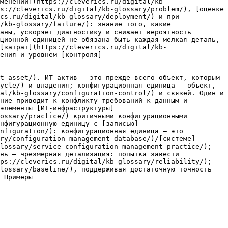
менений](https://cleverics.ru/digital/kb-
s://cleverics.ru/digital/kb-glossary/problem/), [оценке 
cs.ru/digital/kb-glossary/deployment/) и при 
/kb-glossary/failure/): знание того, какие 
аны, ускоряет диагностику и снижает вероятность 
ционной единицей не обязана быть каждая мелкая деталь, 
[затрат](https://cleverics.ru/digital/kb-
ения и уровнем [контроля]
t-asset/). ИТ-актив — это прежде всего объект, которым 
ycle/) и владения; конфигурационная единица — объект, 
al/kb-glossary/configuration-control/) и связей. Один и 
ние приводит к конфликту требований к данным и 
элементы [ИТ-инфраструктуры]
ossary/practice/) критичными конфигурационными 
нфигурационную единицу с [записью]
nfiguration/): конфигурационная единица — это 
ry/configuration-management-database/)/[системе]
lossary/service-configuration-management-practice/); 
нь — чрезмерная детализация: попытка завести 
ps://cleverics.ru/digital/kb-glossary/reliability/); 
lossary/baseline/), поддерживая достаточную точность 
 Примеры
