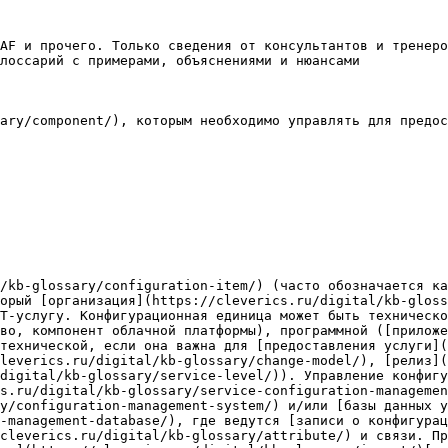
AF и прочего. Только сведения от консультантов и тренеро
лоссарий с примерами, объяснениями и нюансами

ary/component/), которым необходимо управлять для предос
l/kb-glossary/configuration-item/) (часто обозначается ка
орый [организация](https://cleverics.ru/digital/kb-gloss
Т-услугу. Конфигурационная единица может быть техническо
во, компонент облачной платформы), программной ([приложе
технической, если она важна для [предоставления услуги](
leverics.ru/digital/kb-glossary/change-model/), [релиз](
digital/kb-glossary/service-level/)). Управление конфигу
s.ru/digital/kb-glossary/service-configuration-managemen
y/configuration-management-system/) и/или [базы данных у
-management-database/), где ведутся [записи о конфигура
cleverics.ru/digital/kb-glossary/attribute/) и связи. Пр