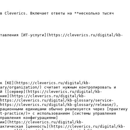
в Cleverics. Включает ответы на **несколько тысяч 
тавления [ИТ-услуги](https://cleverics.ru/digital/kb-
к [КЕ](https://cleverics.ru/digital/kb-
ary/organization/) считает нужным контролировать и 
й ([сервер](https://cleverics.ru/digital/kb-
ние](https://cleverics.ru/digital/kb-
https://cleverics.ru/digital/kb-glossary/service-
https://cleverics.ru/digital/kb-glossary/release/), 
рационными единицами обычно реализуется через [практику 
t-practice/)» с использованием [системы управления 
правления конфигурациями]
ции](https://cleverics.ru/digital/kb-
актическая [ценность](https://cleverics.ru/digital/kb-