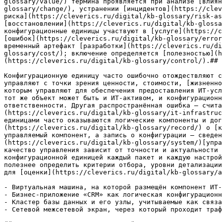
glossary/value/) термина проявляется при анализе [влиян
glossary/change/), устранении [инцидентов](https://clev
риска](https://cleverics.ru/digital/kb-glossary/risk-as
[восстановлении](https://cleverics.ru/digital/kb-glossa
конфигурационные единицы участвуют в [услуге](https://c
[ошибок](https://cleverics.ru/digital/kb-glossary/error
временный артефакт [разработки](https://cleverics.ru/di
glossary/cost/); включение определяется [полезностью](h
(https://cleverics.ru/digital/kb-glossary/control/).## 
Конфигурационную единицу часто ошибочно отождествляют с
управляют с точки зрения ценности, стоимости, [жизненно
которым управляют для обеспечения предоставления ИТ-усл
тот же объект может быть и ИТ-активом, и конфигурационн
ответственности. Другая распространённая ошибка — счита
(https://cleverics.ru/digital/kb-glossary/it-infrastruc
единицами часто оказываются логические компоненты и дог
(https://cleverics.ru/digital/kb-glossary/record/) о [к
управляемый компонент, а запись о конфигурации — сведен
(https://cleverics.ru/digital/kb-glossary/system/)[упра
качество управления зависит от точности и актуальности 
конфигурационной единицей каждый пакет и каждую настрой
полезнее определить критерии отбора, уровни детализации
для [оценки](https://cleverics.ru/digital/kb-glossary/a
- Виртуальная машина, на которой размещён компонент ИТ-
- Бизнес-приложение «CRM» как логическая конфигурационн
- Кластер базы данных и его узлы, учитываемые как связа
- Сетевой межсетевой экран, через который проходит траф