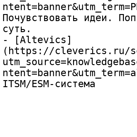
ntent=banner&utm_term=P
Почувствовать идеи. Поп
суть.

- [Altevics]
(https://cleverics.ru/s
utm_source=knowledgebas
ntent=banner&utm_term=a
ITSM/ESM-система