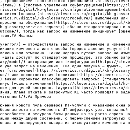
, требованиями [соответствия требованиям](https://clever
-item/) в [системе управления конфигурациями](https://cl
rics.ru/digital/kb-glossary/configuration-management-dat
вляется [планом](https://cleverics.ru/digital/kb-glossar
erics.ru/digital/kb-glossary/procedure/) выполнения или 
просами на обслуживание](https://cleverics.ru/digital/kb
b-glossary/service-request/) обычно стандартизирован и о
utcome/), тогда как запрос на изменение инициирует [оце
твия.## Нюансы

y/error/) — отождествлять запрос на изменение и изменени
икация компонента или способа [предоставления услуги](ht
ложена или отменена. Также нередко путают запрос на изме
 «дать доступ» по стандартной процедуре, это обычно запр
ary/model/) авторизации или [конфигурацию](https://clev
о уже запрос на изменение. Ещё одна ловушка — думать, чт
ет [отклонение](https://cleverics.ru/digital/kb-glossary
ue/) или несоответствия [политике](https://cleverics.ru/
) важно корректно классифицировать запросы: [стандартное
нную [модель изменения](https://cleverics.ru/digital/kb-
ние для целей контроля, [аудита](https://cleverics.ru/di
яния, плана отката и затронутых КЕ часто приводят к заде
vironment/).## Примеры

ючения нового пула серверов ИТ-услуги с указанием окна р
безопасности на компоненты ИТ-инфраструктуры, связанный 
способности и ресурсов базы данных из-за роста спроса на
ации между двумя системами, с перечислением затронутых К
онала и последующего вывода из эксплуатации компонента п