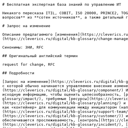
# Бесплатная экспертная база знаний по управлению ИТ

Никакого пересказа ITIL, COBIT, ISO 20000, PRINCE2, TOG
вопросов** из **сотен источников**, а также детальный г
# Запрос на изменение

Описание предлагаемого [изменения](https://cleverics.ru
(https://cleverics.ru/digital/kb-glossary/change-manage
Синонимы: ЗНИ, RFC

## Оригинальный английский термин

request for change, RFC

## Подробности

[Запрос на изменение](https://cleverics.ru/digital/kb-g
с которой обычно начинается управляемое внесение измене
(https://cleverics.ru/digital/kb-glossary/component/) И
исходную информацию, чтобы оценить целесообразность, [
glossary/impact/), требуемые [ресурсы](https://cleveric
(https://cleverics.ru/digital/kb-glossary/planning/) и 
как «контейнер» для коммуникации между инициатором (нап
(https://cleverics.ru/digital/kb-glossary/support-team/
(https://cleverics.ru/digital/kb-glossary/customer/)) и
обеспечиваются прослеживаемость, [контроль](https://cle
(https://cleverics.ru/digital/kb-glossary/incident/), [