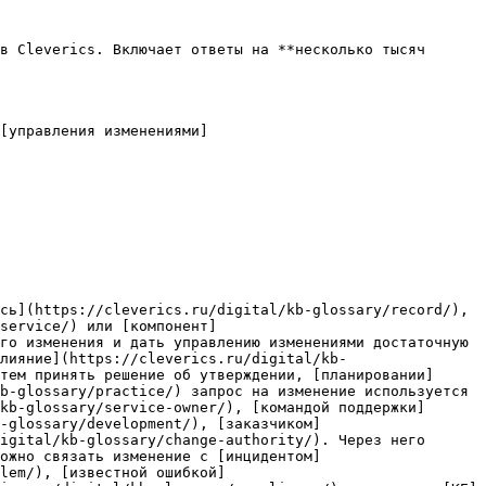
в Cleverics. Включает ответы на **несколько тысяч 
[управления изменениями]
сь](https://cleverics.ru/digital/kb-glossary/record/), 
service/) или [компонент]
го изменения и дать управлению изменениями достаточную 
лияние](https://cleverics.ru/digital/kb-
тем принять решение об утверждении, [планировании]
b-glossary/practice/) запрос на изменение используется 
kb-glossary/service-owner/), [командой поддержки]
-glossary/development/), [заказчиком]
igital/kb-glossary/change-authority/). Через него 
ожно связать изменение с [инцидентом]
lem/), [известной ошибкой]