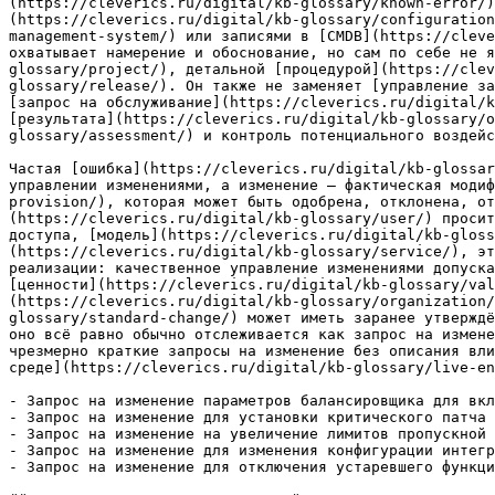
(https://cleverics.ru/digital/kb-glossary/known-error/)
(https://cleverics.ru/digital/kb-glossary/configuration
management-system/) или записями в [CMDB](https://cleve
охватывает намерение и обоснование, но сам по себе не я
glossary/project/), детальной [процедурой](https://clev
glossary/release/). Он также не заменяет [управление за
[запрос на обслуживание](https://cleverics.ru/digital/k
[результата](https://cleverics.ru/digital/kb-glossary/o
glossary/assessment/) и контроль потенциального воздейс
Частая [ошибка](https://cleverics.ru/digital/kb-glossar
управлении изменениями, а изменение — фактическая модиф
provision/), которая может быть одобрена, отклонена, от
(https://cleverics.ru/digital/kb-glossary/user/) просит
доступа, [модель](https://cleverics.ru/digital/kb-gloss
(https://cleverics.ru/digital/kb-glossary/service/), эт
реализации: качественное управление изменениями допуска
[ценности](https://cleverics.ru/digital/kb-glossary/val
(https://cleverics.ru/digital/kb-glossary/organization/
glossary/standard-change/) может иметь заранее утверждё
оно всё равно обычно отслеживается как запрос на измене
чрезмерно краткие запросы на изменение без описания вли
среде](https://cleverics.ru/digital/kb-glossary/live-en
- Запрос на изменение параметров балансировщика для вкл
- Запрос на изменение для установки критического патча 
- Запрос на изменение на увеличение лимитов пропускной 
- Запрос на изменение для изменения конфигурации интегр
- Запрос на изменение для отключения устаревшего функци