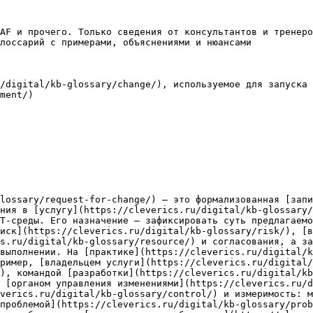
AF и прочего. Только сведения от консультантов и тренеро
лоссарий с примерами, объяснениями и нюансами

/digital/kb-glossary/change/), используемое для запуска 
ment/)

lossary/request-for-change/) — это формализованная [запи
ния в [услугу](https://cleverics.ru/digital/kb-glossary/
Т-среды. Его назначение — зафиксировать суть предлагаемо
риск](https://cleverics.ru/digital/kb-glossary/risk/), [в
s.ru/digital/kb-glossary/resource/) и согласования, а за
выполнении. На [практике](https://cleverics.ru/digital/k
ример, [владельцем услуги](https://cleverics.ru/digital/
), командой [разработки](https://cleverics.ru/digital/kb
 [органом управления изменениями](https://cleverics.ru/d
verics.ru/digital/kb-glossary/control/) и измеримость: м
проблемой](https://cleverics.ru/digital/kb-glossary/prob