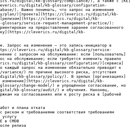
ics.ru/digital/kb-glossary/compliance/), а также с [КЕ]
everics.ru/digital/kb-glossary/configuration-
abase/). Важно понимать, что запрос на изменение 
y/plan/)[проекта](https://cleverics.ru/digital/kb-
[релизом](https://cleverics.ru/digital/kb-
-glossary/service-request-management-practice/): 
риентирован на предоставление заранее согласованного 
нку](https://cleverics.ru/digital/kb-
е. Запрос на изменение — это запись-инициатор в 
tps://cleverics.ru/digital/kb-glossary/service-
нение с запросом на обслуживание: если [пользователь]
ос на обслуживание; если требуется изменить правило 
erics.ru/digital/kb-glossary/configuration/)[сервиса]
о каждый запрос на изменение обязательно приводит к 
/variance/) по причине высокого риска, отсутствия 
digital/kb-glossary/policy/). В зрелых [организациях]
 изменение](https://cleverics.ru/digital/kb-
glossary/change-model/) и упрощённое согласование, но 
gital/kb-glossary/audit/) и обучения. Наконец, 
ржкам на согласованиях или к росту риска в [рабочей 
абот и плана отката

с риском и требованиями соответствия требованиям

 услугу

Е в CMDB

осле релиза
